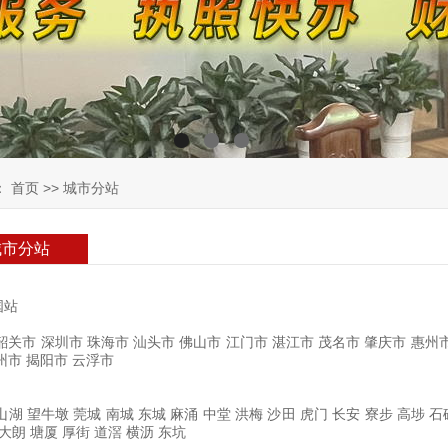
：
首页
>>
城市分站
城市分站
国站
韶关市
深圳市
珠海市
汕头市
佛山市
江门市
湛江市
茂名市
肇庆市
惠州
州市
揭阳市
云浮市
山湖
望牛墩
莞城
南城
东城
麻涌
中堂
洪梅
沙田
虎门
长安
寮步
高埗
石
大朗
塘厦
厚街
道滘
横沥
东坑