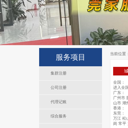
当前位置
服务项目
集群注册
全国：
公司注册
进入全
广东
：
广州市
代理记账
山市
潮
香港
：
东莞
：
综合服务
万江
松
岗
常平