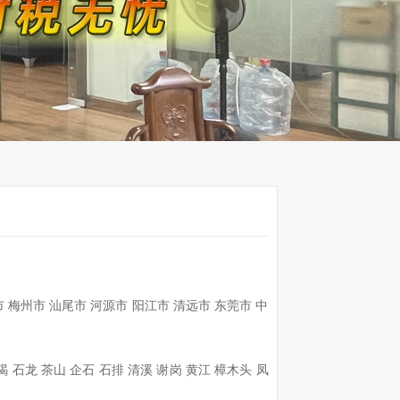
市
梅州市
汕尾市
河源市
阳江市
清远市
东莞市
中
碣
石龙
茶山
企石
石排
清溪
谢岗
黄江
樟木头
凤