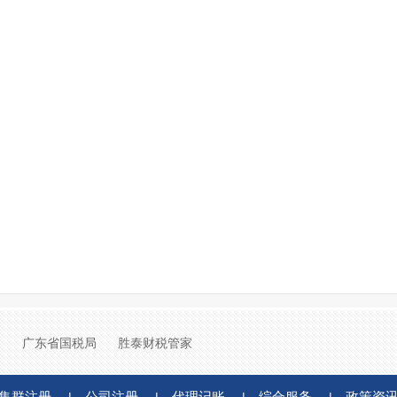
局
广东省国税局
胜泰财税管家
集群注册
公司注册
代理记账
综合服务
政策资